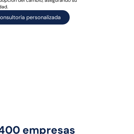
adopción del cambio, asegurando su
dad.
onsultoría personalizada
e 400 empresas