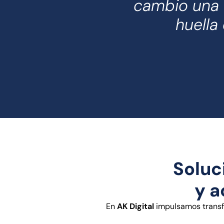
cambio una 
huella
Soluc
y a
En
AK Digital
impulsamos transfo