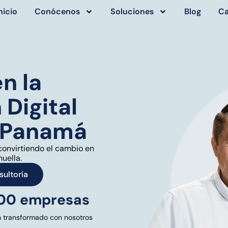
nicio
Conócenos
Soluciones
Blog
Ca
n la
Digital
n Panamá
convirtiendo el cambio en
uella.
ultoría
00 empresas
 transformado con nosotros