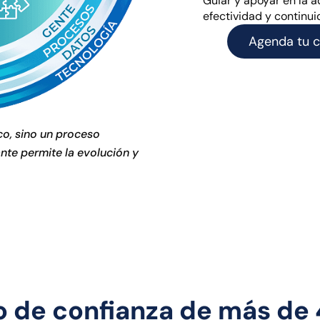
Guiar y apoyar en la 
efectividad y continui
Agenda tu c
co, sino un proceso
ante permite la evolución y
o de confianza de más d