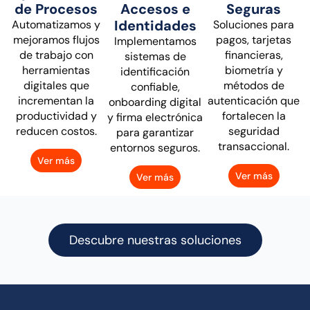
de Procesos
Accesos e
Seguras
Identidades
Automatizamos y
Soluciones para
mejoramos flujos
pagos, tarjetas
Implementamos
de trabajo con
financieras,
sistemas de
herramientas
biometría y
identificación
digitales que
métodos de
confiable,
incrementan la
autenticación que
onboarding digital
productividad y
fortalecen la
y firma electrónica
reducen costos.
seguridad
para garantizar
transaccional.
entornos seguros.
Ver más
Ver más
Ver más
Descubre nuestras soluciones