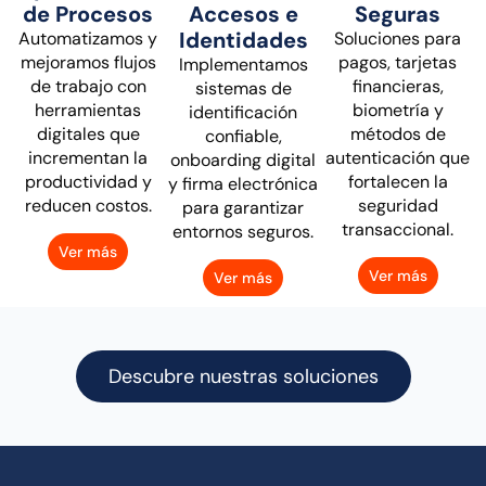
de Procesos
Accesos e
Seguras
Identidades
Automatizamos y
Soluciones para
mejoramos flujos
pagos, tarjetas
Implementamos
de trabajo con
financieras,
sistemas de
herramientas
biometría y
identificación
digitales que
métodos de
confiable,
incrementan la
autenticación que
onboarding digital
productividad y
fortalecen la
y firma electrónica
reducen costos.
seguridad
para garantizar
transaccional.
entornos seguros.
Ver más
Ver más
Ver más
Descubre nuestras soluciones