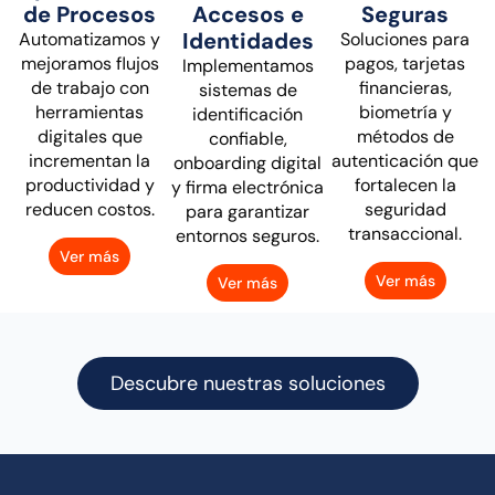
de Procesos
Accesos e
Seguras
Identidades
Automatizamos y
Soluciones para
mejoramos flujos
pagos, tarjetas
Implementamos
de trabajo con
financieras,
sistemas de
herramientas
biometría y
identificación
digitales que
métodos de
confiable,
incrementan la
autenticación que
onboarding digital
productividad y
fortalecen la
y firma electrónica
reducen costos.
seguridad
para garantizar
transaccional.
entornos seguros.
Ver más
Ver más
Ver más
Descubre nuestras soluciones