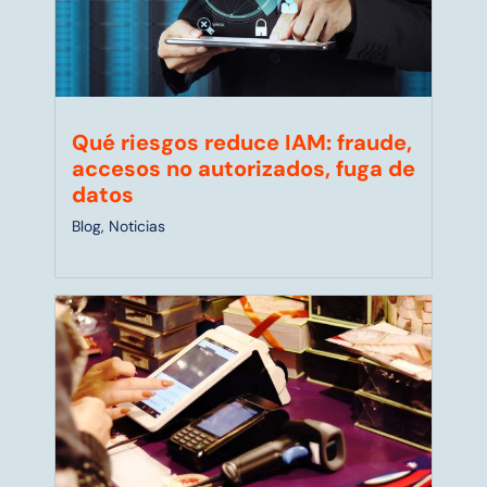
Qué riesgos reduce IAM: fraude,
accesos no autorizados, fuga de
datos
Blog
,
Noticias