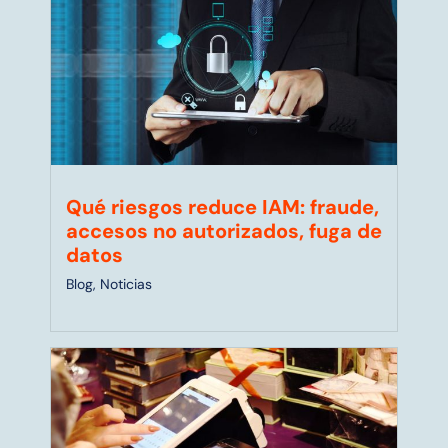
Qué riesgos reduce IAM: fraude,
accesos no autorizados, fuga de
datos
Blog
,
Noticias