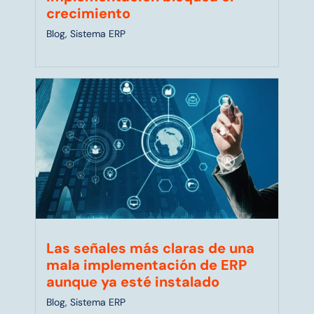
crecimiento
Blog
,
Sistema ERP
Las señales más claras de una
mala implementación de ERP
aunque ya esté instalado
Blog
,
Sistema ERP