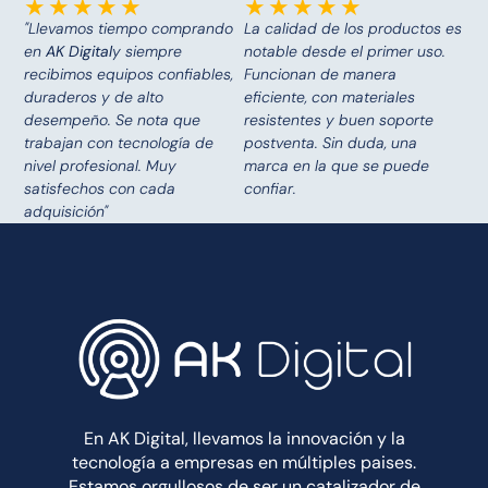
☆
☆
☆
☆
☆
★
★
★
★
★
"Llevamos tiempo comprando
La calidad de los productos es
en
AK Digital
y siempre
notable desde el primer uso.
recibimos equipos confiables,
Funcionan de manera
duraderos y de alto
eficiente, con materiales
desempeño. Se nota que
resistentes y buen soporte
trabajan con tecnología de
postventa. Sin duda, una
nivel profesional. Muy
marca en la que se puede
satisfechos con cada
confiar.
adquisición"
En AK Digital, llevamos la innovación y la
tecnología a empresas en múltiples paises.
Estamos orgullosos de ser un catalizador de